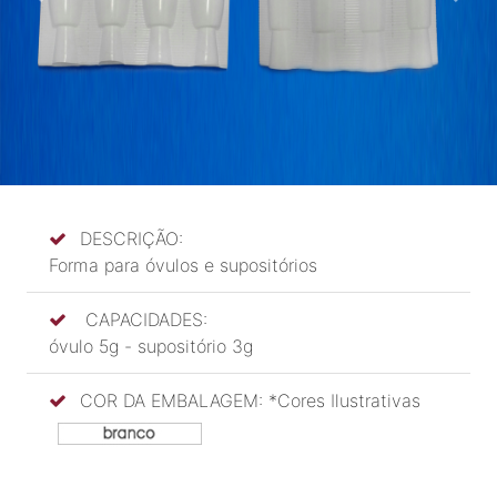
Previous
Next
DESCRIÇÃO:
Forma para óvulos e supositórios
CAPACIDADES:
óvulo 5g - supositório 3g
COR DA EMBALAGEM: *Cores Ilustrativas