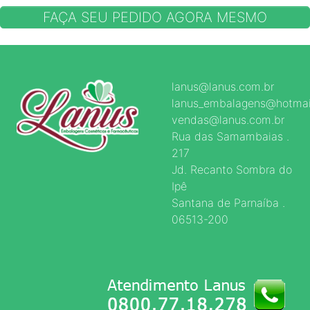
FAÇA SEU PEDIDO AGORA MESMO
lanus@lanus.com.br
lanus_embalagens@hotmai
vendas@lanus.com.br
Rua das Samambaias .
217
Jd. Recanto Sombra do
Ipê
Santana de Parnaíba .
06513-200