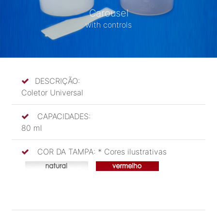
Carousel
with controls
DESCRIÇÃO:
Coletor Universal
CAPACIDADES:
80 ml
COR DA TAMPA: * Cores ilustrativas