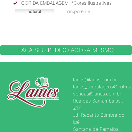
COR DA EMBALAGEM: *Cores Ilustrativas
FAÇA SEU PEDIDO AGORA MESMO
lanus@lanus.com.br
lanus_embalagens@hotmai
vendas@lanus.com.br
Rua das Samambaias .
217
Jd. Recanto Sombra do
Ipê
Santana de Parnaíba .