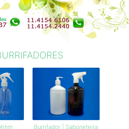
Next
BURRIFADORES
 24mm
Burrifador | Saboneteira