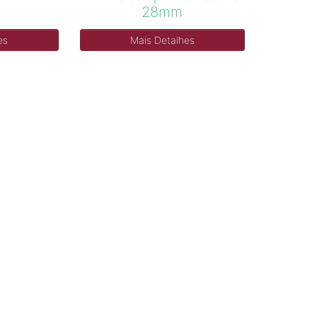
28mm
es
Mais Detalhes