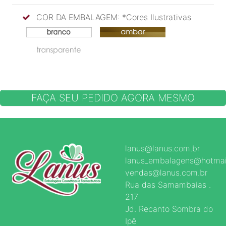
COR DA EMBALAGEM: *Cores Ilustrativas
FAÇA SEU PEDIDO AGORA MESMO
lanus@lanus.com.br
lanus_embalagens@hotmai
vendas@lanus.com.br
Rua das Samambaias .
217
Jd. Recanto Sombra do
Ipê