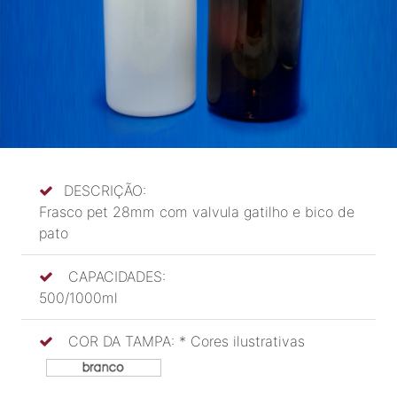
DESCRIÇÃO:
Frasco pet 28mm com valvula gatilho e bico de
pato
CAPACIDADES:
500/1000ml
COR DA TAMPA: * Cores ilustrativas