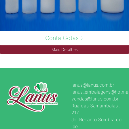
Conta Gotas 2
Mais Detalhes
lanus@lanus.com.br
lanus_embalagens@hotmai
vendas@lanus.com.br
Rua das Samambaias .
217
Jd. Recanto Sombra do
Ipê