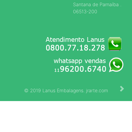
Santana de Parnaíba .
06513-200
© 2019 Lanus Embalagens. jrarte.com
Next