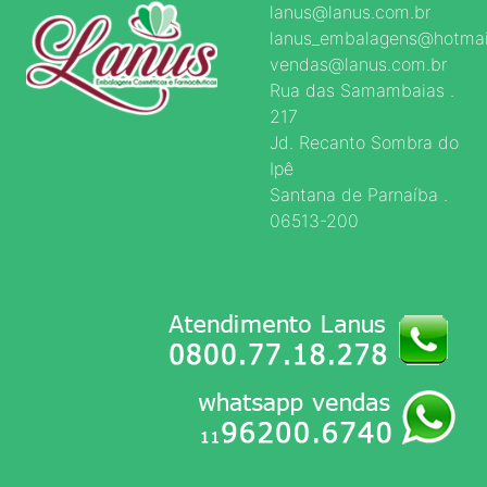
lanus@lanus.com.br
lanus_embalagens@hotmai
vendas@lanus.com.br
Rua das Samambaias .
217
Jd. Recanto Sombra do
Ipê
Santana de Parnaíba .
06513-200