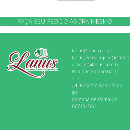
FAÇA SEU PEDIDO AGORA MESMO
lanus@lanus.com.br
lanus_embalagens@hotmai
vendas@lanus.com.br
Rua das Samambaias .
217
Jd. Recanto Sombra do
Ipê
Santana de Parnaíba .
06513-200