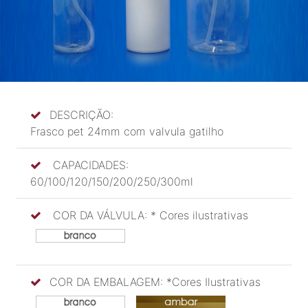
DESCRIÇÃO:
Frasco pet 24mm com valvula gatilho
CAPACIDADES:
60/100/120/150/200/250/300ml
COR DA VÁLVULA: * Cores ilustrativas
COR DA EMBALAGEM: *Cores Ilustrativas