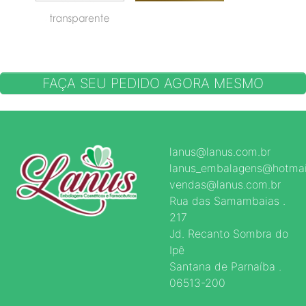
FAÇA SEU PEDIDO AGORA MESMO
lanus@lanus.com.br
lanus_embalagens@hotmai
vendas@lanus.com.br
Rua das Samambaias .
217
Jd. Recanto Sombra do
Ipê
Santana de Parnaíba .
06513-200