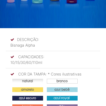
DESCRIÇÃO:
Bisnaga Alpha
CAPACIDADES:
10/15/30/60/110ml
COR DA TAMPA: * Cores ilustrativas