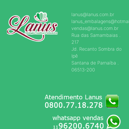
lanus@lanus.com.br
lanus_embalagens@hotmai
vendas@lanus.com.br
Rua das Samambaias .
217
Jd. Recanto Sombra do
Ipê
Santana de Parnaíba .
06513-200