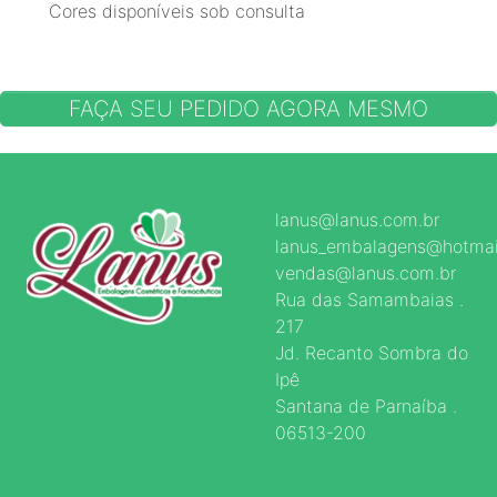
Cores disponíveis sob consulta
FAÇA SEU PEDIDO AGORA MESMO
lanus@lanus.com.br
lanus_embalagens@hotmai
vendas@lanus.com.br
Rua das Samambaias .
217
Jd. Recanto Sombra do
Ipê
Santana de Parnaíba .
06513-200