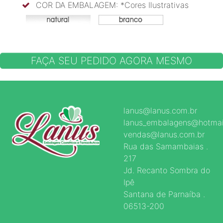
COR DA EMBALAGEM: *Cores Ilustrativas
FAÇA SEU PEDIDO AGORA MESMO
lanus@lanus.com.br
lanus_embalagens@hotmai
vendas@lanus.com.br
Rua das Samambaias .
217
Jd. Recanto Sombra do
Ipê
Santana de Parnaíba .
06513-200