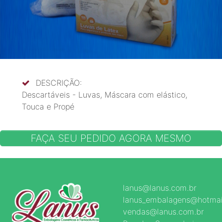
DESCRIÇÃO:
Descartáveis - Luvas, Máscara com elástico,
Touca e Propé
FAÇA SEU PEDIDO AGORA MESMO
lanus@lanus.com.br
lanus_embalagens@hotmai
vendas@lanus.com.br