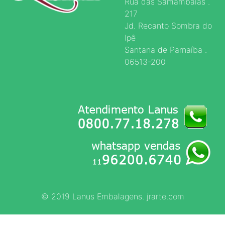
Rua das Samambaias .
217
Jd. Recanto Sombra do
Ipê
Santana de Parnaíba .
06513-200
© 2019 Lanus Embalagens. jrarte.com