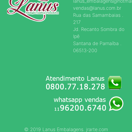
lanus_embalagens@hotmai
vendas@lanus.com.br
Rua das Samambaias .
217
Jd. Recanto Sombra do
Ipê
Santana de Parnaíba .
06513-200
© 2019 Lanus Embalagens. jrarte.com