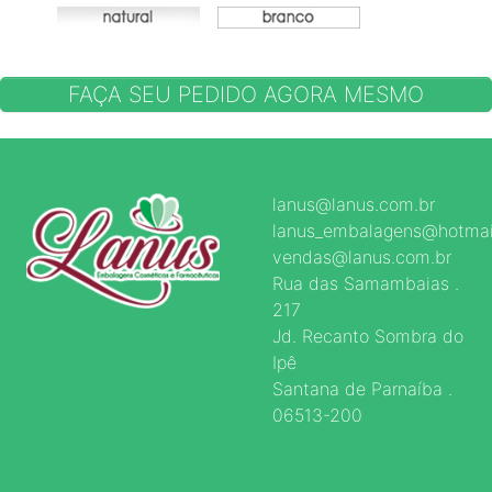
FAÇA SEU PEDIDO AGORA MESMO
lanus@lanus.com.br
lanus_embalagens@hotmai
vendas@lanus.com.br
Rua das Samambaias .
217
Jd. Recanto Sombra do
Ipê
Santana de Parnaíba .
06513-200