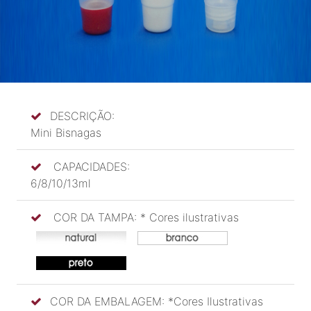
DESCRIÇÃO:
Mini Bisnagas
CAPACIDADES:
6/8/10/13ml
COR DA TAMPA: * Cores ilustrativas
COR DA EMBALAGEM: *Cores Ilustrativas